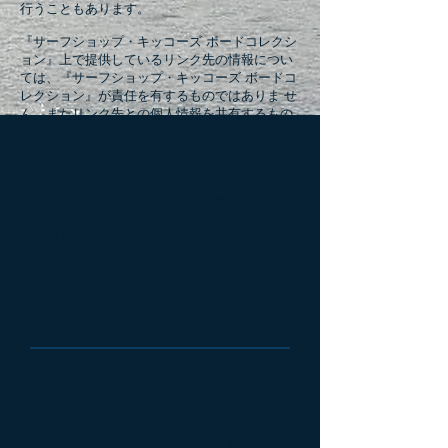
行うこともあります。
『サーフショップ・キッコーズ ボードコレクシ
ョン』上で提供しているリンク先の情報につい
ては、『サーフショップ・キッコーズ ボードコ
レクション』が責任を有するものではありま せ
ん。またリンク先との個人情報を共有するもの
ではありません。
リンク先情報に基づいて被ったいかなる損害に
ついても、 『サーフショップ・キッコーズ ボ
ードコレクション』は一切責任を負いかねま
す。リンク先ウェブサイトのプライバシーポリ
シー等をご参照いただき、それに準じて下さ
い。
以上ご了承お願い申し上げます。
サーフショップ『キッコーズ』
へのご来店は、予約制ですの
で、下のフォーム、または、お
電話やFAXでお気軽にご連絡下