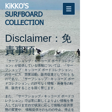
KiKKO'S
SURFBOARD
COLLECTION
Disclaimer：免
責事項
『サーフショップ・キッコーズ ボードコレクシ
ョン』が提供している情報については、『サー
フショップ・キッコーズ ボードコレクション』
のサービス、営業活動、販売促進として行う も
のであり、『サーフショップ・キッコーズ ボー
ドコレクション』の許可なく情報・画像等の転
用、販売することを固く禁じます。
また、『サーフショップ・キッコーズ ボードコ
レクション』では常に新しくよりよい情報を導
入しておりますので状況に応じて情報の提供形
態の変更や、 情報提供そのものの中止、停止を